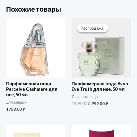
Похожие товары
Первоначальная
Текущая
цена
цена:
Распродажа!
Распродажа!
составляла
999,00 ₽.
1999,00 ₽.
Парфюмерная вода
Парфюмерная вода Avon
Perceive Сashmere для
Eve Truth для нее, 50 мл
нее, 50 мл
Товары месяца
Для женщин
1999,00
₽
999,00
₽
1759,00
₽