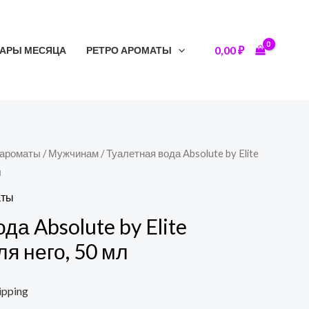
0,00
₽
АРЫ МЕСЯЦА
РЕТРО АРОМАТЫ
 ароматы
/
Мужчинам
/ Туалетная вода Absolute by Elite
л
аты
да Absolute by Elite
я него, 50 мл
ipping