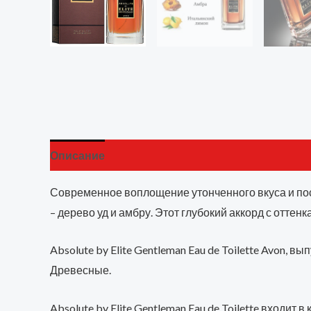
Описание
Детали
Бренд
Отзывы (0)
Современное воплощение утонченного вкуса и по
– дерево уд и амбру. Этот глубокий аккорд с отте
Absolute by Elite Gentleman Eau de Toilette Avon
Древесные.
Absolute by Elite Gentleman Eau de Toilette входит в