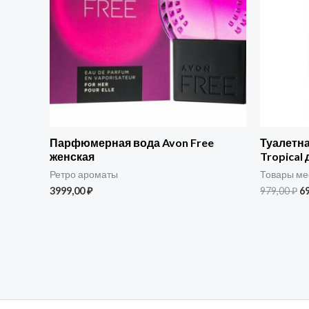
Парфюмерная вода Avon Free
Туалетна
женская
Tropical 
Ретро ароматы
Товары ме
3999,00
₽
979,00
₽
6