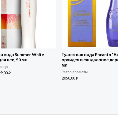
я вода Summer White
Туалетная вода Encanto “Б
для нее, 50 мл
орхидея и сандаловое дере
мл
сяца
Ретро ароматы
99,00
₽
2050,00
₽