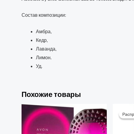
Состав композиции:
Амбра,
Кедр,
Лаванда,
Лимон.
Уд.
Похожие товары
П
ц
Расп
Расп
с
97