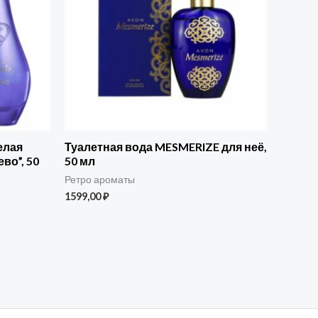
елая
Туалетная вода MESMERIZE для неё,
во”, 50
50 мл
Ретро ароматы
1599,00
₽