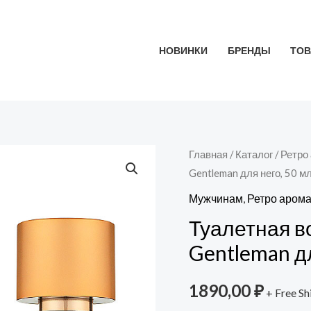
НОВИНКИ
БРЕНДЫ
ТОВ
Количество
Главная
/
Каталог
/
Ретро
Gentleman для него, 50 м
товара
Туалетная
Мужчинам
,
Ретро аром
вода
Туалетная во
Absolute
Gentleman дл
by
Elite
1890,00
₽
+ Free Sh
Gentleman