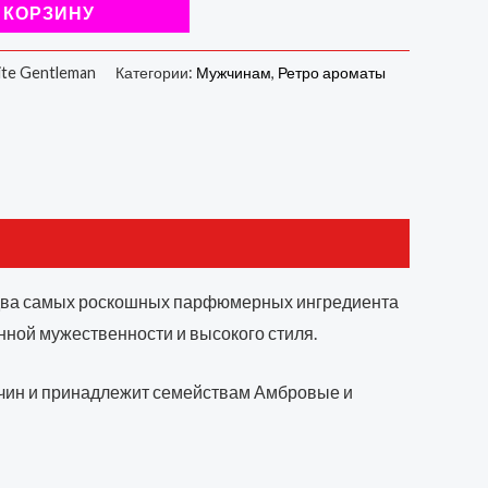
 КОРЗИНУ
lite Gentleman
Категории:
Мужчинам
,
Ретро ароматы
 два самых роскошных парфюмерных ингредиента
инной мужественности и высокого стиля.
мужчин и принадлежит семействам Амбровые и