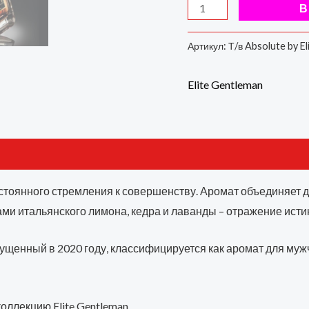
В
Артикул:
Т/в Absolute by E
Elite Gentleman
стоянного стремления к совершенству. Аромат объединяет
нками итальянского лимона, кедра и лаванды – отражение ист
, выпущенный в 2020 году, классифицируется как аромат для 
 коллекцию Elite Gentleman.