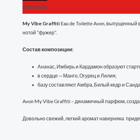
Описание
Детали
Бренд
Отзывы (0)
My Vibe Graffiti
Eau de Toilette Avon, выпущенный
нотой “фужер”.
Состав композиции:
Ананас, Имбирь и Кардамон образуют старт
в сердце ─ Манго, Огурец и Лилия;
базу составляют Амбра, Белый кедр и Санда
Avon My Vibe Graffiti – динамичный парфюм, соз
Довольно свежий, легкий аромат наверняка приде