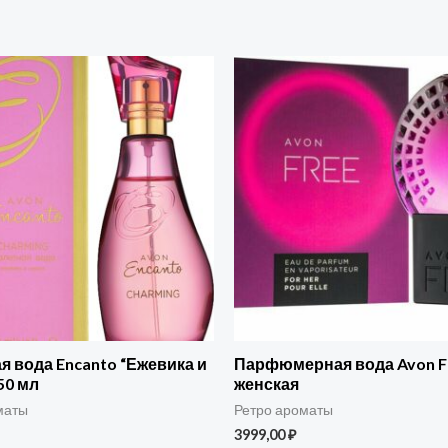
я вода Encanto “Ежевика и
Парфюмерная вода Avon F
50 мл
женская
маты
Ретро ароматы
3999,00
₽