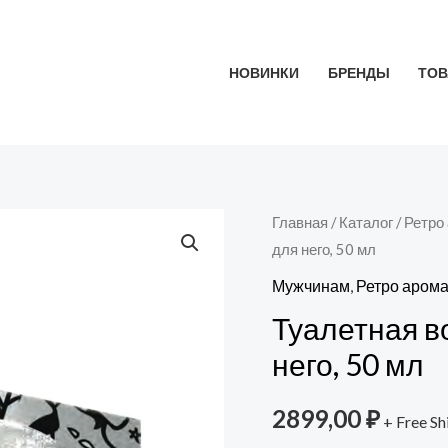
НОВИНКИ
БРЕНДЫ
ТОВ
Количество
Главная
/
Каталог
/
Ретро
для него, 50 мл
товара
Туалетная
Мужчинам
,
Ретро аром
вода
Туалетная во
My
него, 50 мл
Vibe
Graffiti
2899,00
₽
+ Free Sh
для