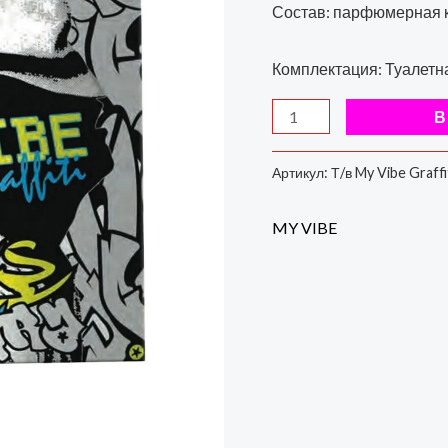
него,
Состав: парфюмерная 
50
мл
Комплектация: Туалетная
В
Артикул:
Т/в My Vibe Graffi
MY VIBE