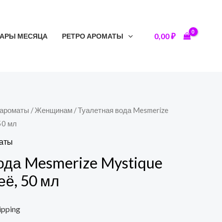
0,00
₽
АРЫ МЕСЯЦА
РЕТРО АРОМАТЫ
 ароматы
/
Женщинам
/ Туалетная вода Mesmerize
50 мл
маты
ода Mesmerize Mystique
её, 50 мл
ipping