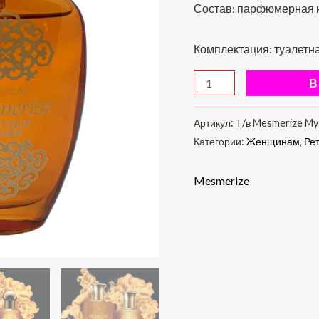
неё,
Состав: парфюмерная 
50
мл
Комплектация: туалетная
В
Артикул:
Т/в Mesmerize My
Категории:
Женщинам
,
Ре
Mesmerize