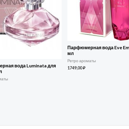
Парфюмерная вода Eve Emb
мл
Ретро ароматы
рная вода Luminata для
1749,00
₽
л
маты