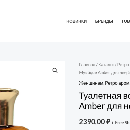
НОВИНКИ
БРЕНДЫ
ТОВ
Количество
Главная
/
Каталог
/
Ретро
Mystique Amber для неё, 
товара
Туалетная
Женщинам
,
Ретро аро
вода
Туалетная в
Mesmerize
Amber для н
Mystique
Amber
2390,00
₽
+ Free Sh
для