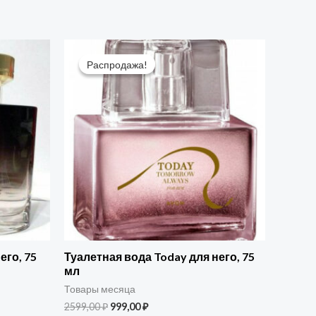
Первоначальная
Текущая
цена
цена:
Распродажа!
Распродажа!
составляла
999,00 ₽.
2599,00 ₽.
его, 75
Туалетная вода Today для него, 75
мл
Товары месяца
2599,00
₽
999,00
₽