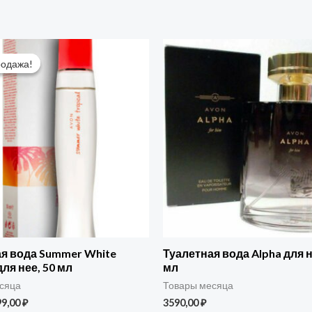
ервоначальная
Текущая
ена
цена:
родажа!
родажа!
оставляла
699,00 ₽.
9,00 ₽.
я вода Summer White
Туалетная вода Alpha для н
для нее, 50 мл
мл
сяца
Товары месяца
99,00
₽
3590,00
₽