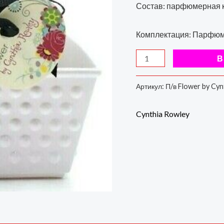
для
Состав: парфюмерная 
нее,
50
Комплектация: Парфюме
мл
В
Артикул:
П/в Flower by Cyn
Cynthia Rowley