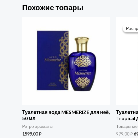
Похожие товары
П
ц
Расп
Расп
с
97
Туалетная вода MESMERIZE для неё,
Туалетна
50 мл
Tropical 
Ретро ароматы
Товары ме
1599,00
₽
979,00
₽
6