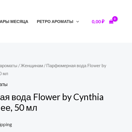
0,00
₽
АРЫ МЕСЯЦА
РЕТРО АРОМАТЫ
 ароматы
/
Женщинам
/ Парфюмерная вода Flower by
0 мл
маты
 вода Flower by Cynthia
ее, 50 мл
ipping