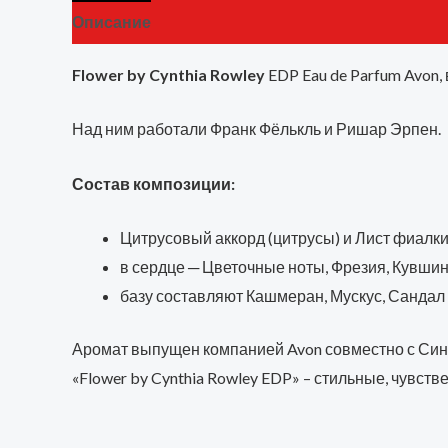
Описание
Детали
Бренд
Отзывы (0)
Flower by Cynthia Rowley
EDP Eau de Parfum Avon
Над ним работали Франк Фёлькль и Ришар Эрпен.
Состав композиции:
Цитрусовый аккорд (цитрусы) и Лист фиалки
в сердце ─ Цветочные ноты, Фрезия, Кувшин
базу составляют Кашмеран, Мускус, Сандал 
Аромат выпущен компанией Avon совместно с Синт
«Flower by Cynthia Rowley EDP» – стильные, чувс