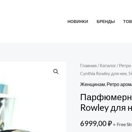
НОВИНКИ
БРЕНДЫ
ТОВ
Количество
Главная
/
Каталог
/
Ретро
Cynthia Rowley для нее, 5
товара
Парфюмерная
Женщинам
,
Ретро аро
вода
Парфюмерная
Flower
Rowley для н
by
Cynthia
6999,00
₽
+ Free Sh
Rowley