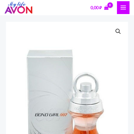
Перейти
MAI
0,00
₽
к
ME
содержимому
Количество
товара
Парфюмерная
вода
Bond
Girl
007
для
нее,
50
мл