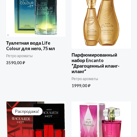
Туалетная вода Life
Colour для него, 75 мл
Парфюмированный
Ретро ароматы
набор Encanto
3590,00
₽
“Драгоценный иланг-
иланг”
Ретро ароматы
1999,00
₽
Первоначальная
Текущая
цена
цена:
Распродажа!
Распродажа!
составляла
1199,00 ₽.
1999,00 ₽.