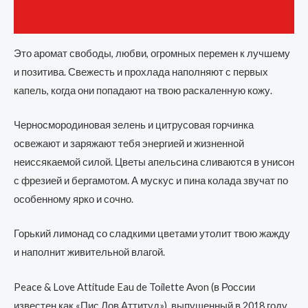
Отзывы (0)
Это аромат свободы, любви, огромных перемен к лучшему
и позитива. Свежесть и прохлада наполняют с первых
капель, когда они попадают на твою раскаленную кожу.
Черносмородиновая зелень и цитрусовая горчинка
освежают и заряжают тебя энергией и жизненной
неиссякаемой силой. Цветы апельсина сливаются в унисон
с фрезией и бергамотом. А мускус и пина колада звучат по
особенному ярко и сочно.
Горький лимонад со сладкими цветами утолит твою жажду
и наполнит живительной влагой.
Peace & Love Attitude Eau de Toilette Avon (в России
известен как «Пис Лов Аттитуд»), выпущенный в 2018 году,