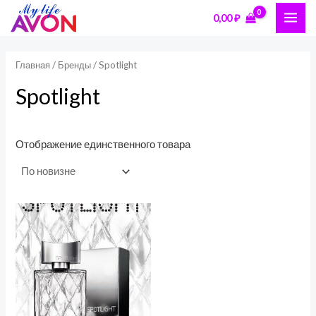
Перейти
П
MAI
0,00
₽
к
о
ME
содержимому
и
Главная
/ Бренды / Spotlight
с
Spotlight
к
Отображение единственного товара