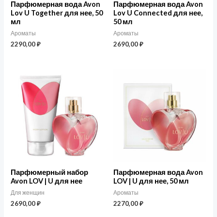
Парфюмерная вода Avon
Парфюмерная вода Avon
а
Lov U Together для нее, 50
Lov U Connected для нее,
мл
50 мл
Ароматы
Ароматы
2290,00
₽
2690,00
₽
Парфюмерный набор
Парфюмерная вода Avon
Avon LOV | U для нее
LOV | U для нее, 50 мл
Для женщин
Ароматы
2690,00
₽
2270,00
₽