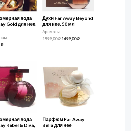
мерная вода
Духи Far Away Beyond
ay Gold для нее,
для нее, 50 мл
Ароматы
нам
1999,00
₽
1499,00
₽
0
₽
мерная вода
Парфюм Far Away
ay Rebel & Diva,
Bella для нее