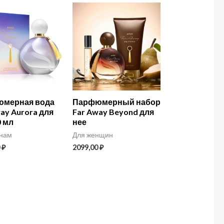
мерная вода
Парфюмерный набор
ay Aurora для
Far Away Beyond для
0 мл
нее
нам
Для женщин
0
₽
2099,00
₽