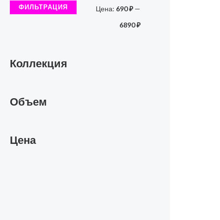
ФИЛЬТРАЦИЯ
Цена:
690 ₽
—
а
н
6890 ₽
а
Коллекция
Объем
Цена