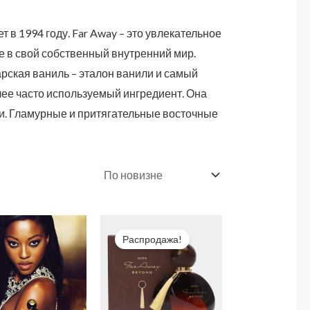
 в 1994 году. Far Away – это увлекательное
же в свой собственный внутренний мир.
рская ваниль – эталон ванили и самый
лее часто используемый ингредиент. Она
ли. Гламурные и притягательные восточные
Первоначальная
Текущая
цена
цена:
Распродажа!
составляла
1499,00 ₽.
1999,00 ₽.