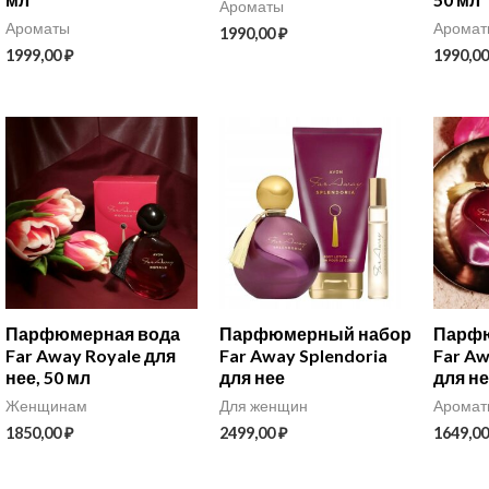
Ароматы
Ароматы
Аромат
1990,00
₽
1999,00
₽
1990,0
Парфюмерная вода
Парфюмерный набор
Парфю
Far Away Royale для
Far Away Splendoria
Far Aw
нее, 50 мл
для нее
для не
Женщинам
Для женщин
Аромат
1850,00
₽
2499,00
₽
1649,0