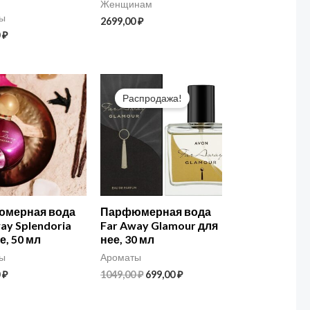
Женщинам
ы
2699,00
₽
0
₽
Первоначальная
Текущая
цена
цена:
Распродажа!
составляла
699,00 ₽.
1049,00 ₽.
мерная вода
Парфюмерная вода
ay Splendoria
Far Away Glamour для
е, 50 мл
нее, 30 мл
ы
Ароматы
0
₽
1049,00
₽
699,00
₽