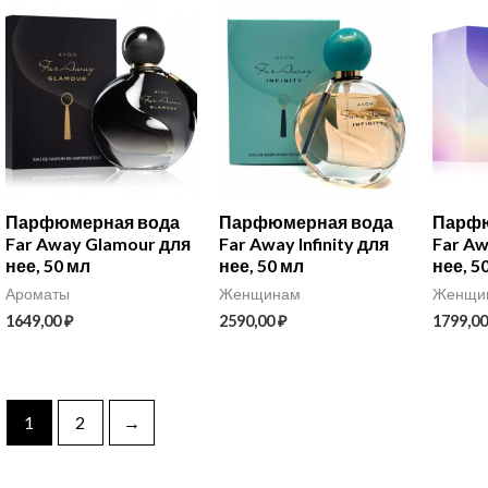
Парфюмерная вода
Парфюмерная вода
Парфю
Far Away Glamour для
Far Away Infinity для
Far Aw
нее, 50 мл
нее, 50 мл
нее, 5
Ароматы
Женщинам
Женщи
1649,00
₽
2590,00
₽
1799,0
1
2
→