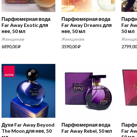
Парфюмерная вода
Парфюмерная вода
Парфю
Far Away Exotic для
Far Away Dreams для
Far Aw
нее, 50 мл
нее, 50 мл
50 мл
Женщинам
Женщинам
Женщи
6890,00
₽
3590,00
₽
2799,0
Духи Far Away Beyond
Парфюмерная вода
Парфю
The Moon для нее, 50
Far Away Rebel, 50 мл
Far Aw
мл
50 мл